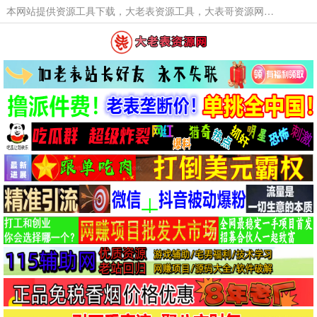
本网站提供资源工具下载，大老表资源工具，大表哥资源网软件工具，大老表资源下载，活动线报福利资源分享,活动线报，大型网游经典游戏，网络热门技术游戏辅助交流与分享。