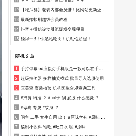
12
【吃瓜群】老表内部会员进！比网站更新还精彩！
13
最新扣扣刷超级会员教程
14
抖音＋微信被动引流爆粉变现项目
15
稳得一B！快递站吃肉！机动性超强！
随机文章
1
手持弹幕led应援灯手机版是一款可以在手机上就能显示字幕的软件
2
超级抽奖器 多样抽奖模式 批量导入选项使用
3
医美查 资质核验 机构医生合规查询工具
4
#扫黄 胸推 ？ #nai子 刮 屁股 什么感觉 ？
5
#母狗 专属 #纹身 ？
6
闲鱼 二手 女生自用 出！ #原味丝袜 #原味 #恋物
7
秘制小饮料 谁吃 #吐口水 呢 #原味