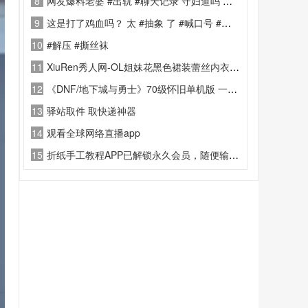
8
网友爆料老婆 #出轨 #聊天记录 守妇道吗 跳跳糖 都出来了 ！
9
这是打了鸡血吗？ 太 #抽象 了 #喊口号 #很有精神
10
#解压 #撕丝袜
11
XiuRen秀人网-OL姐妹花黑色裙装蕾丝内衣-2024.12.31
12
《DNF/地下城与勇士》70级怀旧单机版 一键启动+GM后台
13
驿站取件 取快递神器
14
观看全球网络直播app
15
折纸手工教程APP已解锁永久会员，随便输入登录手机号就可获得