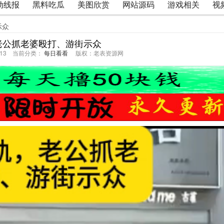
动线报
黑料吃瓜
美图欣赏
网站源码
游戏相关
视
示众
老公抓老婆殴打、游街示众
40:13 当前分类：
每日看看
版权：老表资源网