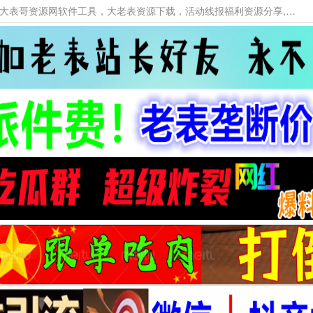
本网站提供资源工具下载，大老表资源工具，大表哥资源网软件工具，大老表资源下载，活动线报福利资源分享,活动线报，大型网游经典游戏，网络热门技术游戏辅助交流与分享。