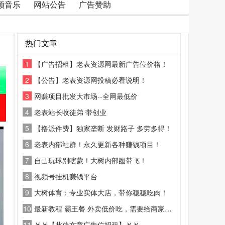
频音乐
网站公告
广告赞助
热门文章
1
【广告招租】老表资源网最新广告位价格！
2
【公告】老表资源网投稿必看说明！
3
网赚项目批发大市场--全网最低价
4
老表站长收徒弟 带创业
5
【撸派件费】独家垄断 发财路子 多劳多得！
6
老表内部社群！永久更新各种赚钱项目！
7
自己玩球别瞎蒙！大树内部圈带飞！
8
视频号挂机赚钱平台
9
大树体育：专业实体大店，带你稳稳吃肉！
10
最新教程 霸王餐 外卖低价吃，需要给商家好评
11
￥￥【此处文章广告位招租】￥￥