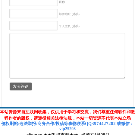
昵称
邮件地址 (选填)
个人主页 (选填)
本站资源来自互联网收集，仅供用于学习和交流，我们尊重任何软件和教
程作者的版权，请遵循相关法律法规，本站一切资源不代表本站立场
3974427282
侵权删帖/违法举报/商务合作/投稿等
事物联系Q
Q
或
微信
：
vip25298
sitemap
★★版权声明★★
-
当前在线[284]