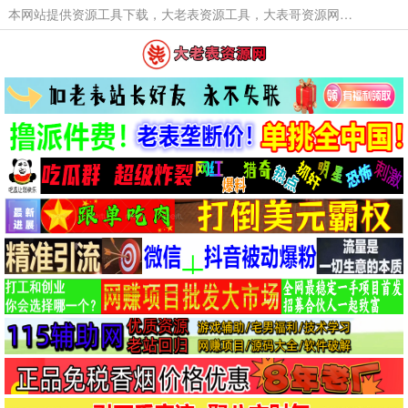
本网站提供资源工具下载，大老表资源工具，大表哥资源网软件工具，大老表资源下载，活动线报福利资源分享,活动线报，大型网游经典游戏，网络热门技术游戏辅助交流与分享。