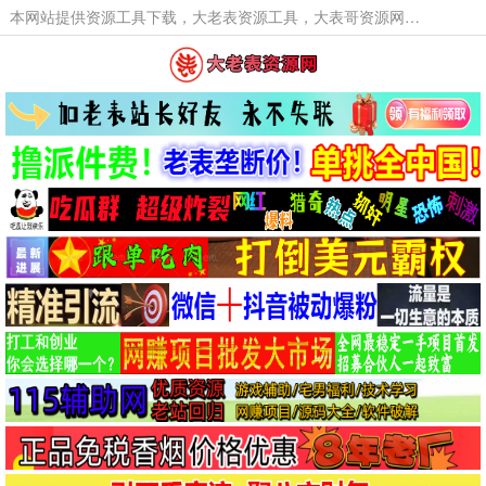
本网站提供资源工具下载，大老表资源工具，大表哥资源网软件工具，大老表资源下载，活动线报福利资源分享,活动线报，大型网游经典游戏，网络热门技术游戏辅助交流与分享。