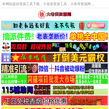
本网站提供资源工具下载，大老表资源工具，大表哥资源网软件工具，大老表资源下载，活动线报福利资源分享,活动线报，大型网游经典游戏，网络热门技术游戏辅助交流与分享。