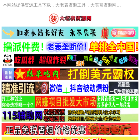
本网站提供资源工具下载，大老表资源工具，大表哥资源网软件工具，大老表资源下载，活动线报福利资源分享,活动线报，大型网游经典游戏，网络热门技术游戏辅助交流与分享。