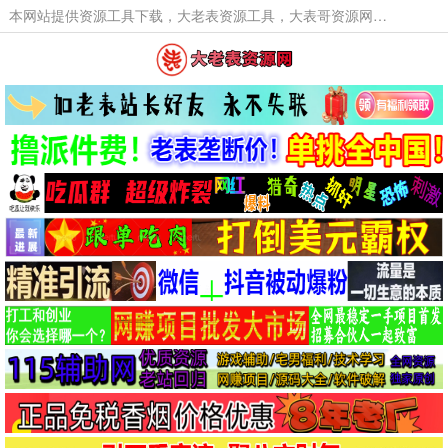
本网站提供资源工具下载，大老表资源工具，大表哥资源网软件工具，大老表资源下载，活动线报福利资源分享,活动线报，大型网游经典游戏，网络热门技术游戏辅助交流与分享。