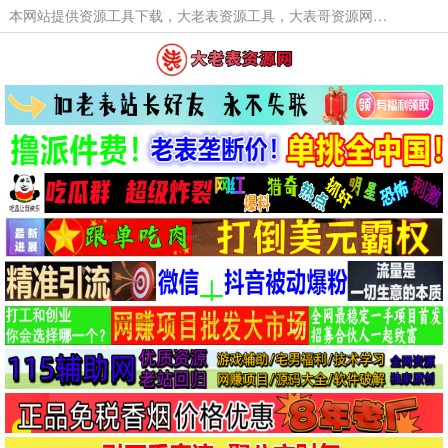
本网站提供资源工具下载，大老表资源工具，大表哥资源网软件工具，大老表资源下载，活动线报福利资源分享,活动线报，大型网游经典游戏，网络热门技术游戏辅助交流与分享。