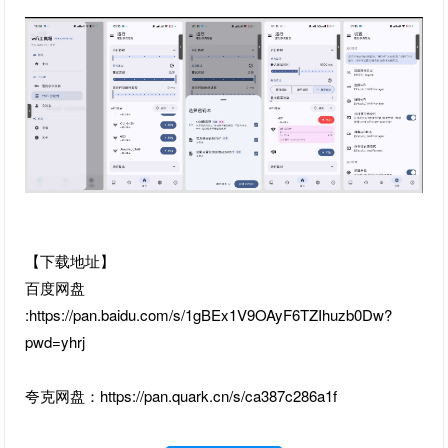
【下载地址】
百度网盘
:https://pan.baidu.com/s/1gBEx1V9OAyF6TZIhuzb0Dw?
pwd=yhrj
夸克网盘：https://pan.quark.cn/s/ca387c286a1f