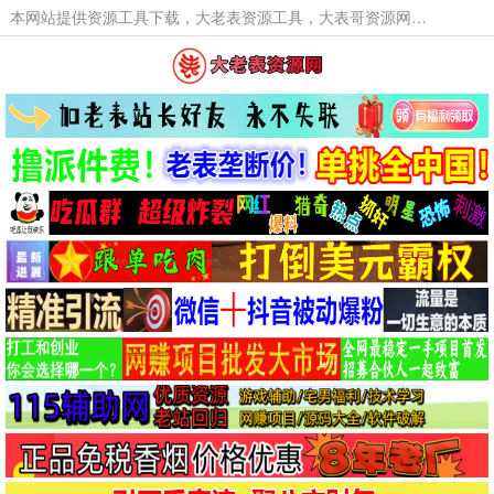
本网站提供资源工具下载，大老表资源工具，大表哥资源网软件工具，大老表资源下载，活动线报福利资源分享,活动线报，大型网游经典游戏，网络热门技术游戏辅助交流与分享。