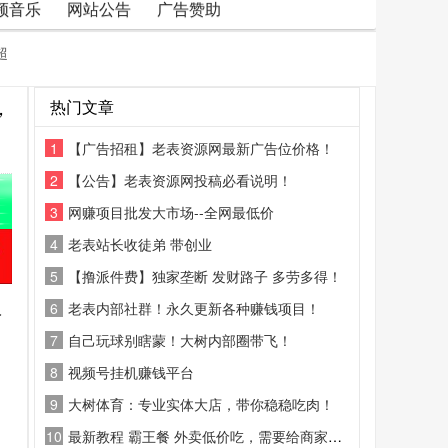
频音乐
网站公告
广告赞助
超
，
热门文章
1
【广告招租】老表资源网最新广告位价格！
2
【公告】老表资源网投稿必看说明！
3
网赚项目批发大市场--全网最低价
4
老表站长收徒弟 带创业
5
【撸派件费】独家垄断 发财路子 多劳多得！
人
6
老表内部社群！永久更新各种赚钱项目！
7
自己玩球别瞎蒙！大树内部圈带飞！
8
视频号挂机赚钱平台
9
大树体育：专业实体大店，带你稳稳吃肉！
10
最新教程 霸王餐 外卖低价吃，需要给商家好评