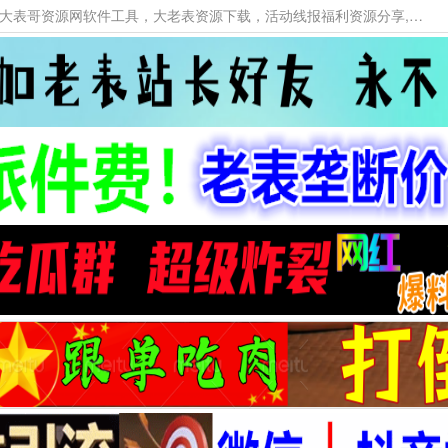
本网站提供资源工具下载，大老表资源工具，大表哥资源网软件工具，大老表资源下载，活动线报福利资源分享,活动线报，大型网游经典游戏，网络热门技术游戏辅助交流与分享。