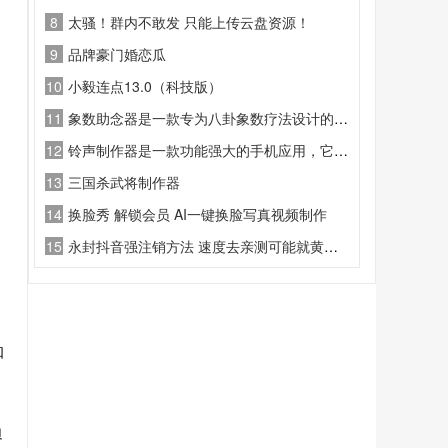
8
太骚！群内不敢发 只能上传云盘资源！
9
品牌豪门婚恋瓜
10
小毅连点13.0（科技版）
11
象数助念器是一款专为八卦象数疗法设计的智能辅助工具
12
铃声制作器是一款功能强大的手机应用，它允许用户自定义和编辑手机铃声。
13
三国杀武将制作器
14
换脸秀 解锁会员 AI一键换脸写真视频制作
15
永封抖音强注销方法 速度去亲测可能就黄了！
知
迫