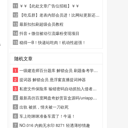
11
￥￥【此处文章广告位招租】￥￥
12
【吃瓜群】老表内部会员进！比网站更新还精彩！
13
最新扣扣刷超级会员教程
14
抖音＋微信被动引流爆粉变现项目
15
稳得一B！快递站吃肉！机动性超强！
件
随机文章
1
一级建造师百分题库 解锁会员 刷题备考学习工具
2
提词器 解锁会员 悬浮窗直播提词神器
3
私密文件保险库 输错密码自动抓拍入侵者，还能伪装成计算器等常规应用，让你的私密文件绝对安全，全球超 4000 万人选择的“真正的加密”。
4
最新高仿百度网盘奇妙赏盲盒源码/uniapp前端/易支付对接/无限回调/1:1完美复刻UI
5
出轨 被抓，情夫被一刀砍死
6
车上吃咪咪准备车震了！牛逼！
7
NO.016 内购无水印 8271 轻透薄纱情趣