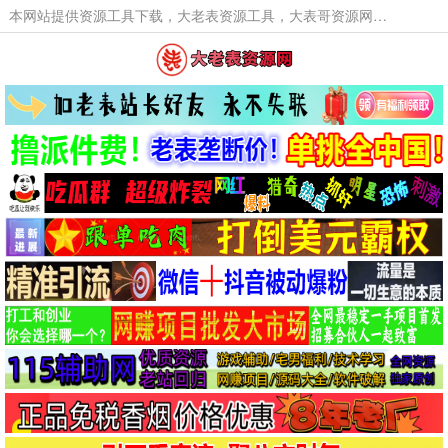
本网站提供资源工具下载，大老表资源工具，大表哥资源网软件工具，大老表资源下载，活动线报福利资源分享,活动线报，大型网游经典游戏，网络热门技术游戏辅助交流与分享。