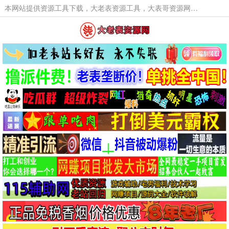
本网站提供资源工具下载，大老表资源工具，大表哥资源网软件工具，大老表资源下载，活动线报福利资源分享,活动线报，大型网游经典游戏，网络热门技术游戏辅助交流与分享。