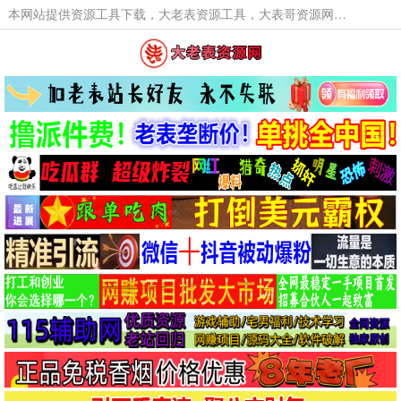
本网站提供资源工具下载，大老表资源工具，大表哥资源网软件工具，大老表资源下载，活动线报福利资源分享,活动线报，大型网游经典游戏，网络热门技术游戏辅助交流与分享。