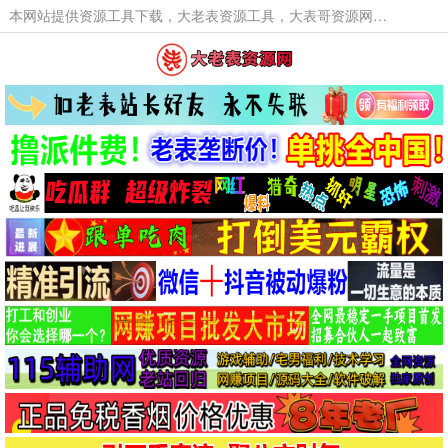
本网站提供资源工具下载，大老表资源工具，大表哥资源网软件工具，大老表资源下载，活动线报福利资源分享,活动线报，大型网游经典游戏，网络热门技术游戏辅助交流与分享。