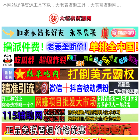
本网站提供资源工具下载，大老表资源工具，大表哥资源网软件工具，大老表资源下载，活动线报福利资源分享,活动线报，大型网游经典游戏，网络热门技术游戏辅助交流与分享。