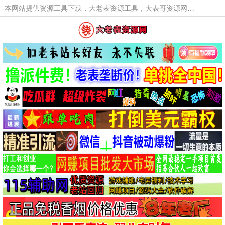
本网站提供资源工具下载，大老表资源工具，大表哥资源网软件工具，大老表资源下载，活动线报福利资源分享,活动线报，大型网游经典游戏，网络热门技术游戏辅助交流与分享。