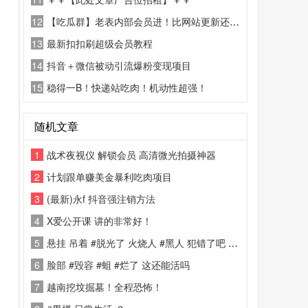
12
【吃瓜群】老表内部会员进！比网站更新还精彩！
13
最新扣扣刷超级会员教程
14
抖音＋微信被动引流爆粉变现项目
15
稳得一B！快递站吃肉！机动性超强！
随机文章
1
战术夜视仪 解锁会员 高清微光拍摄神器
2
计划跟单赚美金暴利吃肉项目
3
(最新)永f 抖音强注销方法
4
X爱公开课 讲的非常好！
5
悬挂 吊着 #脱光了 火烧人 #黑人 犯错了吧 ？ #私刑 #火刑 烧黑了都
6
脸部 #毁容 #蛆 #烂了 这还能活吗
7
越南挖坟掘墓！全程恐怖！