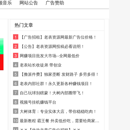
频音乐
网站公告
广告赞助
热门文章
1
【广告招租】老表资源网最新广告位价格！
2
【公告】老表资源网投稿必看说明！
3
网赚项目批发大市场--全网最低价
4
老表站长收徒弟 带创业
5
【撸派件费】独家垄断 发财路子 多劳多得！
6
老表内部社群！永久更新各种赚钱项目！
7
自己玩球别瞎蒙！大树内部圈带飞！
8
视频号挂机赚钱平台
9
大树体育：专业实体大店，带你稳稳吃肉！
10
最新教程 霸王餐 外卖低价吃，需要给商家好评
11
￥￥【此处文章广告位招租】￥￥