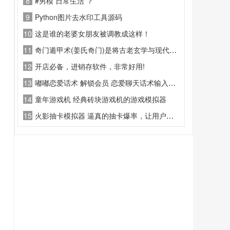
8
#男模 日常生活 ？
9
Python图片去水印工具源码
10
这是谁的老婆女朋友被调教成这样！
11
奇门遁甲术(姜氏奇门)是将古老玄学与现代科技结合的应用
12
开店必备，进销存软件，非常好用!
13
嘟嘟恋爱话术 解锁会员 恋爱聊天话术输入法工具
14
童年游戏机 经典砖块游戏机的游戏模拟器
15
火影抽卡模拟器 逼真的抽卡爆率，让用户能够感受与游戏同款的抽卡体验