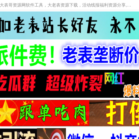
本网站提供资源工具下载，大老表资源工具，大表哥资源网软件工具，大老表资源下载，活动线报福利资源分享,活动线报，大型网游经典游戏，网络热门技术游戏辅助交流与分享。