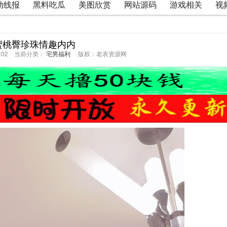
动线报
黑料吃瓜
美图欣赏
网站源码
游戏相关
视
蜜桃臀珍珠情趣内内
14:02 当前分类：
宅男福利
版权：老表资源网