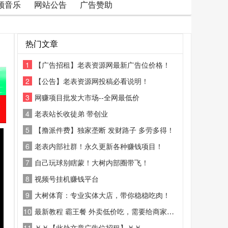
频音乐
网站公告
广告赞助
热门文章
1
【广告招租】老表资源网最新广告位价格！
2
【公告】老表资源网投稿必看说明！
3
网赚项目批发大市场--全网最低价
4
老表站长收徒弟 带创业
5
【撸派件费】独家垄断 发财路子 多劳多得！
6
老表内部社群！永久更新各种赚钱项目！
7
自己玩球别瞎蒙！大树内部圈带飞！
8
视频号挂机赚钱平台
9
大树体育：专业实体大店，带你稳稳吃肉！
10
最新教程 霸王餐 外卖低价吃，需要给商家好评
11
￥￥【此处文章广告位招租】￥￥