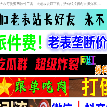
本网站提供资源工具下载，大老表资源工具，大表哥资源网软件工具，大老表资源下载，活动线报福利资源分享,活动线报，大型网游经典游戏，网络热门技术游戏辅助交流与分享。