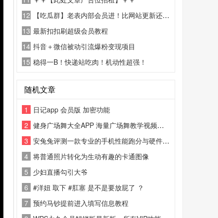
12
【吃瓜群】老表内部会员进！比网站更新还精彩！
13
最新扣扣刷超级会员教程
14
抖音＋微信被动引流爆粉变现项目
15
稳得一B！快递站吃肉！机动性超强！
随机文章
1
日记app 会员版 加密功能
2
健身广场舞大全APP 海量广场舞教学视频、慢动作分解、背面跟跳、按难度/舞种筛选、每日更新热门内容
3
安兔兔评测一款专业的手机性能跑分与硬件检测工具。其核心功能是通过一系列标准化测试（包括CPU、GPU、MEM、UX等）
4
将普通照片转化为生动有趣的卡通图像
5
少妇直播勾引大爷
6
#洋妞 取下 #肛塞 是不是要放屁了 ？
7
预约马钞提前进入填写信息教程