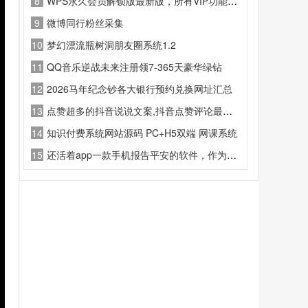
8
WPS永久会员解锁版最新版，所有VIP功能全部免费使用
9
微博同行粉丝采集
10
梦幻漂流瓶树洞朋友圈系统1.2
11
QQ音乐逆战未来注册领7-365天豪华绿钻
12
2026马年纪念钞各大银行预约兑换网址汇总
13
点赞超多的抖音说说文案,抖音点赞评论最多的说说
14
知识付费系统网站源码 PC+H5双端 网课系统
15
还活着app一款手机报告平安的软件，作为最近火出圈的死了么app同款安卓应用