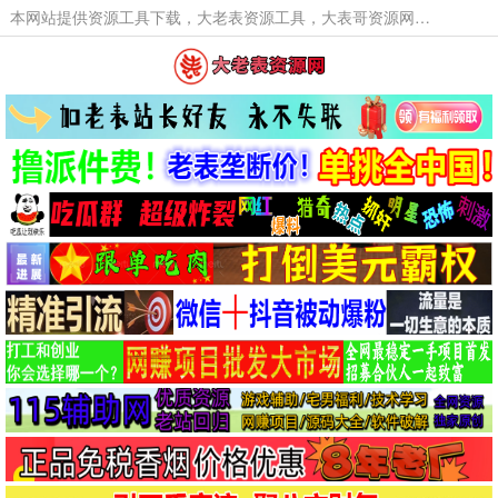
本网站提供资源工具下载，大老表资源工具，大表哥资源网软件工具，大老表资源下载，活动线报福利资源分享,活动线报，大型网游经典游戏，网络热门技术游戏辅助交流与分享。