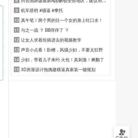
8
抖音国际版最新App解锁全部地区，建议用邮箱注册登录.
9
机车搭档 #骚逼 #摩托
10
真牛笔！两个男的往一个女的身上吐口水！
11
与之一战 ？ BB痒痒了 ？
12
让女人求着你插进去的视频教学
13
声音小点看！卧槽，风骚少妇，不要太狂野
14
少妇，带着儿子来约 火包！真刺激！爽翻了
15
3D房屋设计拖拽建模逼真家装一键规划
广告位