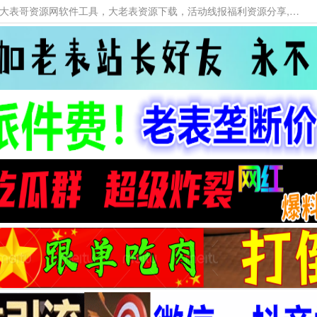
本网站提供资源工具下载，大老表资源工具，大表哥资源网软件工具，大老表资源下载，活动线报福利资源分享,活动线报，大型网游经典游戏，网络热门技术游戏辅助交流与分享。