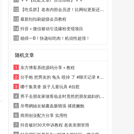
12
【吃瓜群】老表内部会员进！比网站更新还精彩！
13
最新扣扣刷超级会员教程
14
抖音＋微信被动引流爆粉变现项目
15
稳得一B！快递站吃肉！机动性超强！
随机文章
1
东方博客系统源码分享＋教程
2
分手炮 把男友的 龟头 咬掉 了 #聊天记录 #阉割 #虐鸡 分手炮
3
哪个集美拿 孩子儿童玩具 #自慰
4
男子去朋友家做客临走时竟然把朋友媳妇的#丝袜 偷走了 （偷走了干嘛 ？）#恋物 #原味
5
吊帶網絲女秘書血脈噴張 揉搓嫩鮑
6
商用创业配方分享 实用性
7
抖音被封30天申诉教程 老表亲测管用