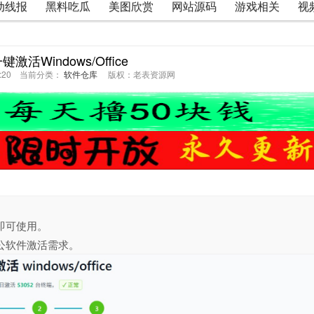
动线报
黑料吃瓜
美图欣赏
网站源码
游戏相关
视
键激活Windows/Office
43:20 当前分类：
软件仓库
版权：老表资源网
即可使用。
公软件激活需求。