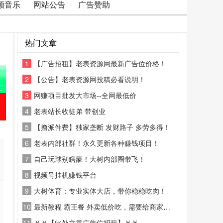
频音乐
网站公告
广告赞助
热门文章
1
【广告招租】老表资源网最新广告位价格！
2
【公告】老表资源网投稿必看说明！
3
网赚项目批发大市场--全网最低价
4
老表站长收徒弟 带创业
5
【撸派件费】独家垄断 发财路子 多劳多得！
6
老表内部社群！永久更新各种赚钱项目！
7
自己玩球别瞎蒙！大树内部圈带飞！
8
视频号挂机赚钱平台
9
大树体育：专业实体大店，带你稳稳吃肉！
10
最新教程 霸王餐 外卖低价吃，需要给商家好评
11
￥￥【此处文章广告位招租】￥￥