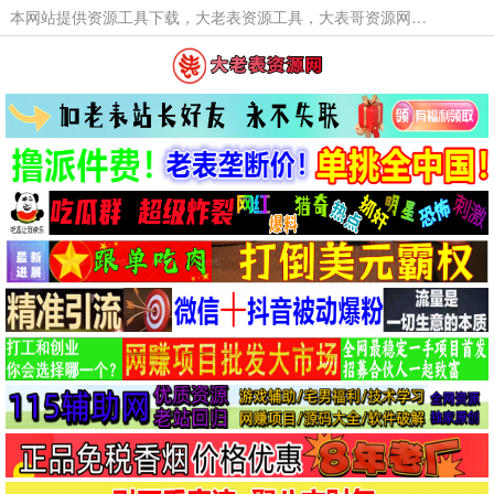
本网站提供资源工具下载，大老表资源工具，大表哥资源网软件工具，大老表资源下载，活动线报福利资源分享,活动线报，大型网游经典游戏，网络热门技术游戏辅助交流与分享。