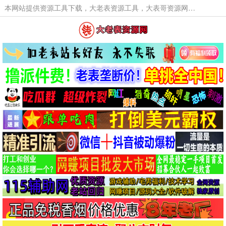
本网站提供资源工具下载，大老表资源工具，大表哥资源网软件工具，大老表资源下载，活动线报福利资源分享,活动线报，大型网游经典游戏，网络热门技术游戏辅助交流与分享。