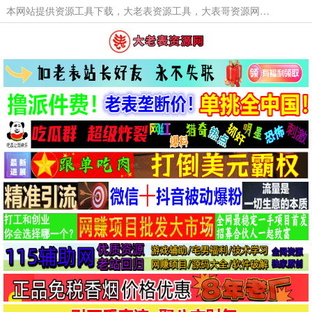
本网站提供资源工具下载，大老表资源工具，大表哥资源网软件工具，大老表资源下载，活动线报福利资源分享,活动线报，大型网游经典游戏，网络热门技术游戏辅助交流与分享。