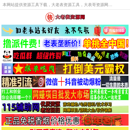
本网站提供资源工具下载，大老表资源工具，大表哥资源网软件工具，大老表资源下载，活动线报福利资源分享,活动线报，大型网游经典游戏，网络热门技术游戏辅助交流与分享。