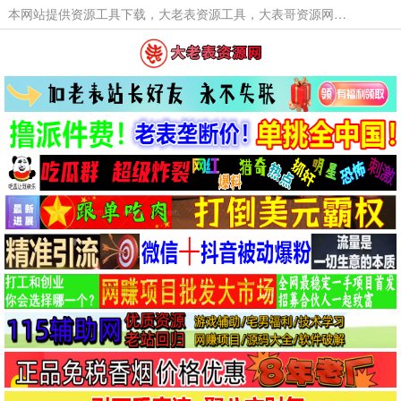
本网站提供资源工具下载，大老表资源工具，大表哥资源网软件工具，大老表资源下载，活动线报福利资源分享,活动线报，大型网游经典游戏，网络热门技术游戏辅助交流与分享。