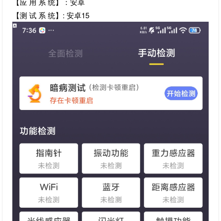
【应 用 系 统】：安卓
【测 试 系 统】: 安卓15