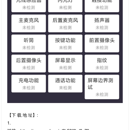
【下 载 地 址】:
1.