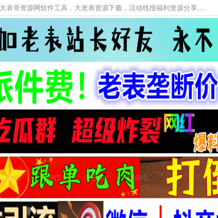
本网站提供资源工具下载，大老表资源工具，大表哥资源网软件工具，大老表资源下载，活动线报福利资源分享,活动线报，大型网游经典游戏，网络热门技术游戏辅助交流与分享。