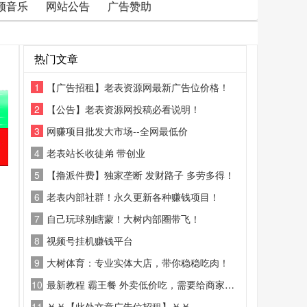
频音乐
网站公告
广告赞助
热门文章
1
【广告招租】老表资源网最新广告位价格！
2
【公告】老表资源网投稿必看说明！
3
网赚项目批发大市场--全网最低价
4
老表站长收徒弟 带创业
5
【撸派件费】独家垄断 发财路子 多劳多得！
6
老表内部社群！永久更新各种赚钱项目！
7
自己玩球别瞎蒙！大树内部圈带飞！
8
视频号挂机赚钱平台
9
大树体育：专业实体大店，带你稳稳吃肉！
10
最新教程 霸王餐 外卖低价吃，需要给商家好评
11
￥￥【此处文章广告位招租】￥￥