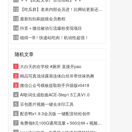
12
【吃瓜群】老表内部会员进！比网站更新还精彩！
13
最新扣扣刷超级会员教程
14
抖音＋微信被动引流爆粉变现项目
15
稳得一B！快递站吃肉！机动性超强！
随机文章
1
大白天的在学校 #厕所 直接开pao
2
精品写真浅绿露肩连体白丝吊带丝袜热舞
3
微信公众号模板提取助手升级版v0418
4
AI歌词生成歌曲ACE-Step1.5工具V1.0
5
豆包图片视频一键去水印工具
6
配音鸭v1.9.3会员版 一键配音轻松创作
7
免费领8元100G通用流量＋500分钟＋视频会员