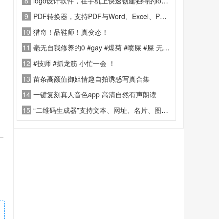
8
logo设计软件，在手机上快速创建独特的logo。
9
PDF转换器，支持PDF与Word、Excel、PPT、图片等多种格式互转，操作简单一键转换，保留原文档排版与清晰度。
10
猎奇！品鞋师！真变态！
11
毫无自我修养的0 #gay #爆菊 #喷屎 #屎 无不良引导
12
#技师 #抓龙筋 小忙一会 ！
13
苗条高颜值御姐情趣自拍诱惑写真合集
14
一键复刻真人音色app 高清自然有声朗读
15
“二维码生成器”支持文本、网址、名片、图片等多格式内容一键转为二维码