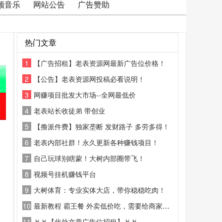
频音乐
网站公告
广告赞助
热门文章
1
【广告招租】老表资源网最新广告位价格！
2
【公告】老表资源网投稿必看说明！
3
网赚项目批发大市场--全网最低价
4
老表站长收徒弟 带创业
5
【撸派件费】独家垄断 发财路子 多劳多得！
6
老表内部社群！永久更新各种赚钱项目！
7
自己玩球别瞎蒙！大树内部圈带飞！
8
视频号挂机赚钱平台
9
大树体育：专业实体大店，带你稳稳吃肉！
10
最新教程 霸王餐 外卖低价吃，需要给商家好评
11
￥￥【此处文章广告位招租】￥￥