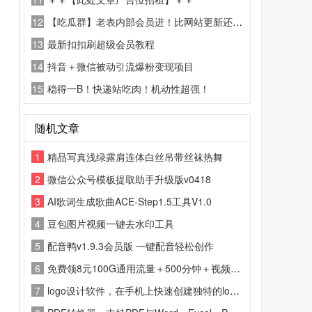
12
【吃瓜群】老表内部会员进！比网站更新还精彩！
13
最新扣扣刷超级会员教程
14
抖音＋微信被动引流爆粉变现项目
15
稳得一B！快递站吃肉！机动性超强！
随机文章
1
精品写真浅绿露肩连体白丝吊带丝袜热舞
2
微信公众号模板提取助手升级版v0418
3
AI歌词生成歌曲ACE-Step1.5工具V1.0
4
豆包图片视频一键去水印工具
5
配音鸭v1.9.3会员版 一键配音轻松创作
6
免费领8元100G通用流量＋500分钟＋视频会员
7
logo设计软件，在手机上快速创建独特的logo。