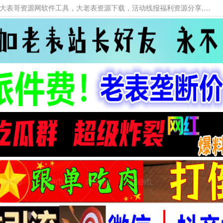
本网站提供资源工具下载，大老表资源工具，大表哥资源网软件工具，大老表资源下载，活动线报福利资源分享,活动线报，大型网游经典游戏，网络热门技术游戏辅助交流与分享。