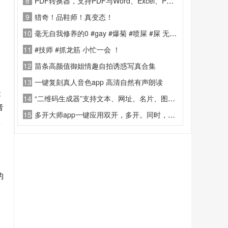
8
PDF转换器，支持PDF与Word、Excel、PPT、图片等多种格式互转，操作简单一键转换，保留原文档排版与清晰度。
9
猎奇！品鞋师！真变态！
10
毫无自我修养的0 #gay #爆菊 #喷屎 #屎 无不良引导
11
#技师 #抓龙筋 小忙一会 ！
12
苗条高颜值御姐情趣自拍诱惑写真合集
13
一键复刻真人音色app 高清自然有声朗读
能
14
“二维码生成器”支持文本、网址、名片、图片等多格式内容一键转为二维码
音
15
多开大师app一键应用双开，多开。同时，多开空间还支持各类主流游戏
工
、
的