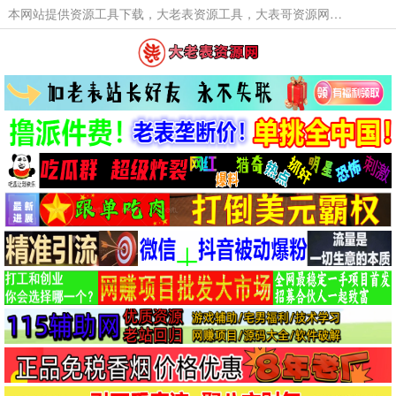
本网站提供资源工具下载，大老表资源工具，大表哥资源网软件工具，大老表资源下载，活动线报福利资源分享,活动线报，大型网游经典游戏，网络热门技术游戏辅助交流与分享。