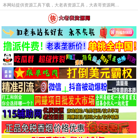
本网站提供资源工具下载，大老表资源工具，大表哥资源网软件工具，大老表资源下载，活动线报福利资源分享,活动线报，大型网游经典游戏，网络热门技术游戏辅助交流与分享。